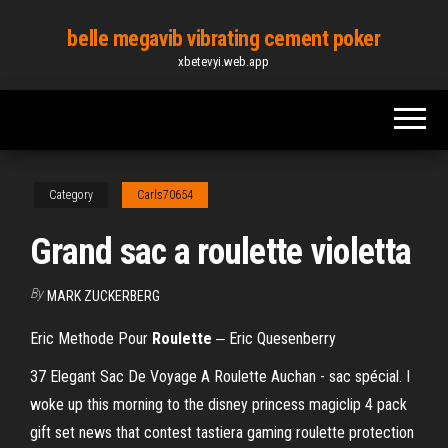
Skip
belle megavib vibrating cement poker
to
xbetevyi.web.app
the
content
Category
Carls70654
Grand sac a roulette violetta
By
MARK ZUCKERBERG
Eric Methode Pour
Roulette
‒ Eric Quesenberry
37 Elegant Sac De Voyage A Roulette Auchan - sac spécial. I
woke up this morning to the disney princess magiclip 4 pack
gift set news that contest tastiera gaming roulette protection