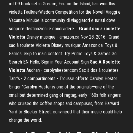
mt 09 book set in Greece, Fire on the Island, has won this
violetta FaulknerWisdom Competition for the Novel! Viaggi e
Vacanze Minube la community di viaggiatori e turisti dove
scoprire destinazioni e condividere …
Grand sac
à
roulette
Violetta
Disney musique - amazon.ca Nov 28, 2016 · Grand
sac à roulette Violetta Disney musique: Amazon.ca: Toys &
Games. Skip to main content. Try Prime Toys & Games Go
Search EN Hello, Sign in Your Account Sign
Sac A Roulette
Violetta
Auchan - carolynhester.com Sac à dos à roulettes
Tann's - 2 compartiments - Trousse offerte Carolyn Hester
Singer "Carolyn Hester is one of the originals—one of the
small but determined gang of ragtag, early—'60s folk singers
who cruised the coffee shops and campuses, from Harvard
Yard to Bleeker Street, convinced that their music could help
change the world.