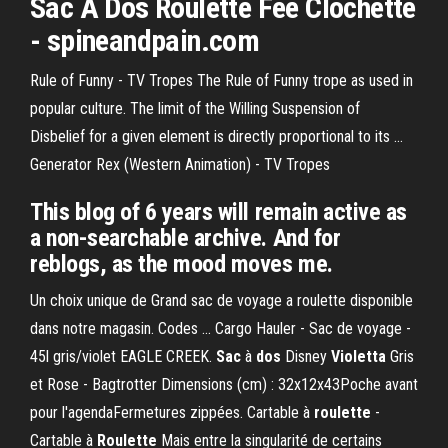
Sac
A Dos
Roulette
Fee Clochette
- spineandpain.com
Rule of Funny - TV Tropes
The Rule of Funny trope as used in
popular culture. The limit of the Willing Suspension of
Disbelief for a given element is directly proportional to its …
Generator Rex (Western Animation) - TV Tropes
This blog of 6 years will remain active as
a non-searchable archive. And for
reblogs, as the mood moves me.
Un choix unique de Grand sac de voyage a roulette disponible
dans notre magasin. Codes ... Cargo Hauler - Sac de voyage -
45l gris/violet EAGLE CREEK.
Sac
à
dos
Disney
Violetta
Gris
et Rose - Bagtrotter Dimensions (cm) : 32x12x43Poche avant
pour l'agendaFermetures zippées. Cartable à
roulette
-
Cartable à
Roulette
Mais entre la singularité de certains