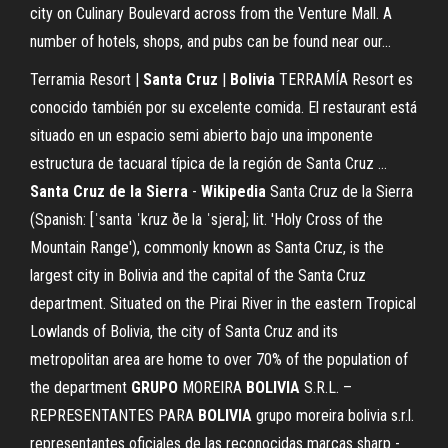
city on Culinary Boulevard across from the Venture Mall. A
number of hotels, shops, and pubs can be found near our...
Terramia Resort |
Santa Cruz
|
Bolivia
TERRAMÍA Resort es
conocido también por su excelente comida. El restaurant está
situado en un espacio semi abierto bajo una imponente
estructura de tacuaral típica de la región de Santa Cruz …
Santa Cruz de la Sierra
-
Wikipedia
Santa Cruz de la Sierra
(Spanish: [ˈsanta ˈkɾuz ðe la ˈsjera]; lit. 'Holy Cross of the
Mountain Range'), commonly known as Santa Cruz, is the
largest city in Bolivia and the capital of the Santa Cruz
department. Situated on the Pirai River in the eastern Tropical
Lowlands of Bolivia, the city of Santa Cruz and its
metropolitan area are home to over 70% of the population of
the department
GRUPO
MOREIRA
BOLIVIA
S.R.L. –
REPRESENTANTES PARA
BOLIVIA
grupo moreira bolivia s.r.l.
representantes oficiales de las reconocidas marcas sharp -