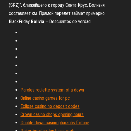
(SRZ)", ближайшего к городу Санта-Крус, Боливия
составляет км. Прямой перелет займет примерно
BlackFriday
Bolivia
– Descuentos de verdad
Paroles roulette system of a down
Online casino games for pc
Eclipse casino no deposit codes
Crown casino shops opening hours
Double down casino pharaohs fortune
Poker bowl aix les bains rock