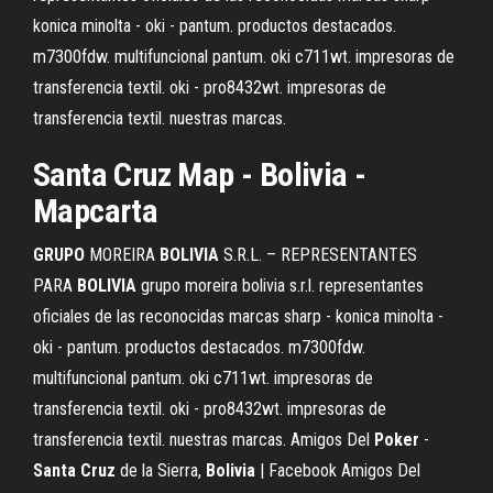
konica minolta - oki - pantum. productos destacados.
m7300fdw. multifuncional pantum. oki c711wt. impresoras de
transferencia textil. oki - pro8432wt. impresoras de
transferencia textil. nuestras marcas.
Santa
Cruz
Map -
Bolivia
-
Mapcarta
GRUPO
MOREIRA
BOLIVIA
S.R.L. – REPRESENTANTES
PARA
BOLIVIA
grupo moreira bolivia s.r.l. representantes
oficiales de las reconocidas marcas sharp - konica minolta -
oki - pantum. productos destacados. m7300fdw.
multifuncional pantum. oki c711wt. impresoras de
transferencia textil. oki - pro8432wt. impresoras de
transferencia textil. nuestras marcas. Amigos Del
Poker
-
Santa Cruz
de la Sierra,
Bolivia
| Facebook Amigos Del