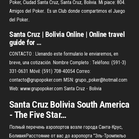
Poker, Ciudad Santa Cruz, Santa Cruz, Bolivia. Mi piace: 804.
Amigos del Poker.. Es un Club donde compartimos el Juego
del Poker..
Santa
Cruz
|
Bolivia
Online | Online travel
guide for …
CONTACTO : Llenando este formulario le enviaremos, en
breve, una cotización. Nombre Completo : Teléfono: (591-3)
331-0631 Móvil: (591) 708-40054 Correo:
contacto@grupopoker.com MSN: grupo_poker@hotmail.com
Web: www.grupopoker.com Santa Cruz - Bolivia
Santa
Cruz
Bolivia
South America
- The Five Star…
Полный перечень аэропортов возле города Санта-Крус,
БоливияРасстояние от вас до аэропорта "Эль-Тромпильо